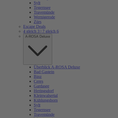
Sylt
Tegernsee
Travemünde
Wernigerode
Zürs
Escape Deals
4 gleich 3 | 7 gleich 6
A-ROSA Deluxe
Überblick A-ROSA Deluxe
Bad Gastein
Binz
Ceres
Gardasee
Heringsdorf
Kleinwalsertal
Kühlungsborn
Sylt
Tegernsee
Travemünde