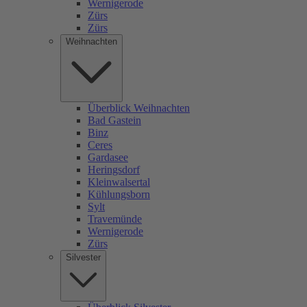
Wernigerode
Zürs
Zürs
Weihnachten
Überblick Weihnachten
Bad Gastein
Binz
Ceres
Gardasee
Heringsdorf
Kleinwalsertal
Kühlungsborn
Sylt
Travemünde
Wernigerode
Zürs
Silvester