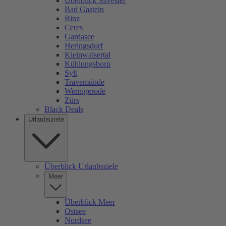
Überblick Silvester
Bad Gastein
Binz
Ceres
Gardasee
Heringsdorf
Kleinwalsertal
Kühlungsborn
Sylt
Travemünde
Wernigerode
Zürs
Black Deals
Urlaubsziele
Überblick Urlaubsziele
Meer
Überblick Meer
Ostsee
Nordsee