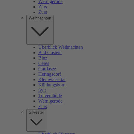
Wernigerode
Zürs
Zürs
Weihnachten
Überblick Weihnachten
Bad Gastein
Binz
Ceres
Gardasee
Heringsdorf
Kleinwalsertal
Kühlungsborn
Sylt
Travemünde
Wernigerode
Zürs
Silvester