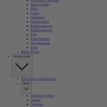
Überblick Silvester
Bad Gastein
Binz
Ceres
Gardasee
Heringsdorf
Kleinwalsertal
Kühlungsborn
Sylt
Travemünde
Wernigerode
Zürs
Black Deals
Urlaubsziele
Überblick Urlaubsziele
Meer
Überblick Meer
Ostsee
Nordsee