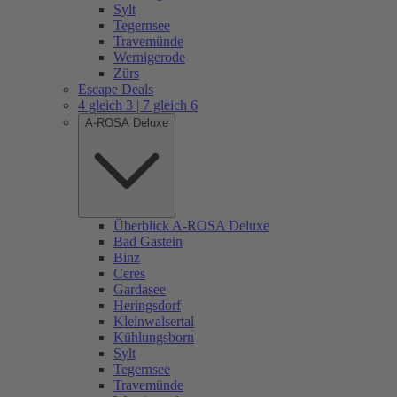
Sylt
Tegernsee
Travemünde
Wernigerode
Zürs
Escape Deals
4 gleich 3 | 7 gleich 6
A-ROSA Deluxe
Überblick A-ROSA Deluxe
Bad Gastein
Binz
Ceres
Gardasee
Heringsdorf
Kleinwalsertal
Kühlungsborn
Sylt
Tegernsee
Travemünde