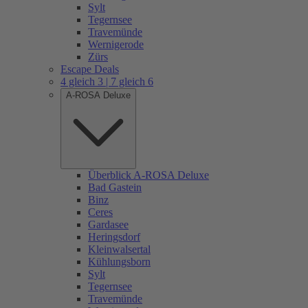
Sylt
Tegernsee
Travemünde
Wernigerode
Zürs
Escape Deals
4 gleich 3 | 7 gleich 6
A-ROSA Deluxe
Überblick A-ROSA Deluxe
Bad Gastein
Binz
Ceres
Gardasee
Heringsdorf
Kleinwalsertal
Kühlungsborn
Sylt
Tegernsee
Travemünde