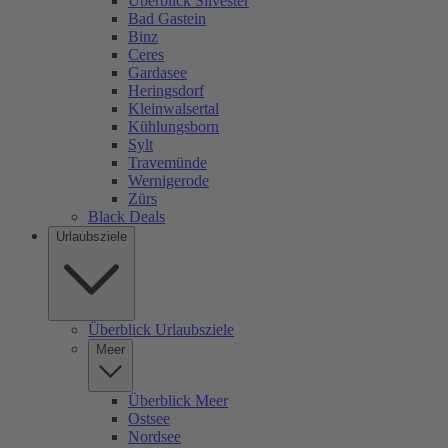
Überblick Silvester
Bad Gastein
Binz
Ceres
Gardasee
Heringsdorf
Kleinwalsertal
Kühlungsborn
Sylt
Travemünde
Wernigerode
Zürs
Black Deals
Urlaubsziele
Überblick Urlaubsziele
Meer
Überblick Meer
Ostsee
Nordsee