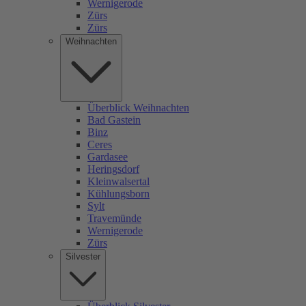
Wernigerode
Zürs
Zürs
Weihnachten
Überblick Weihnachten
Bad Gastein
Binz
Ceres
Gardasee
Heringsdorf
Kleinwalsertal
Kühlungsborn
Sylt
Travemünde
Wernigerode
Zürs
Silvester