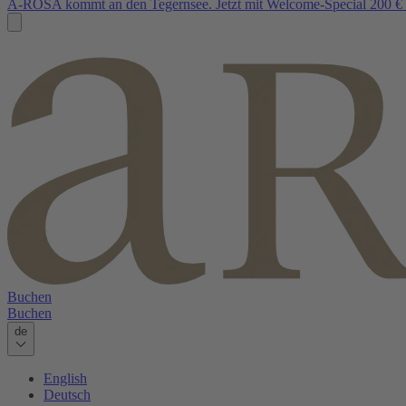
A-ROSA kommt an den Tegernsee. Jetzt mit Welcome-Special 200 € 
Buchen
Buchen
de
English
Deutsch