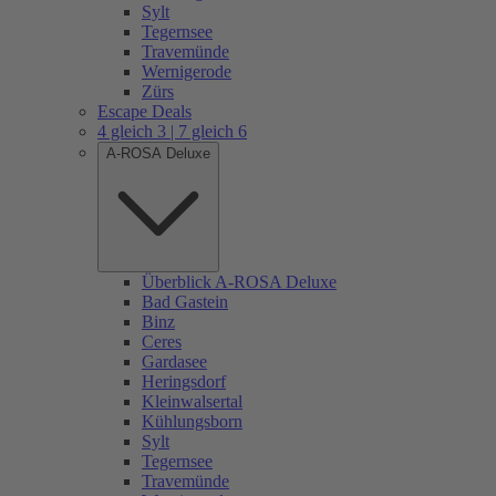
Sylt
Tegernsee
Travemünde
Wernigerode
Zürs
Escape Deals
4 gleich 3 | 7 gleich 6
A-ROSA Deluxe
Überblick A-ROSA Deluxe
Bad Gastein
Binz
Ceres
Gardasee
Heringsdorf
Kleinwalsertal
Kühlungsborn
Sylt
Tegernsee
Travemünde