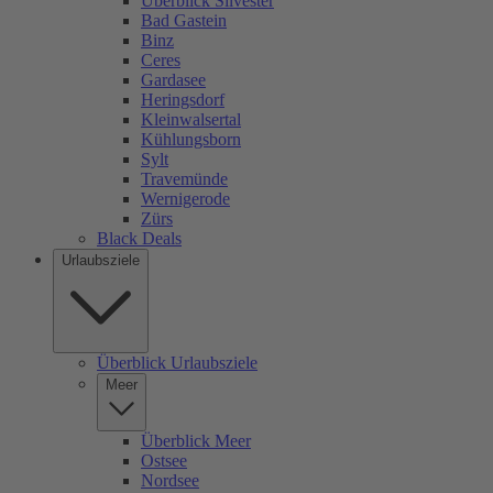
Überblick Silvester
Bad Gastein
Binz
Ceres
Gardasee
Heringsdorf
Kleinwalsertal
Kühlungsborn
Sylt
Travemünde
Wernigerode
Zürs
Black Deals
Urlaubsziele
Überblick Urlaubsziele
Meer
Überblick Meer
Ostsee
Nordsee