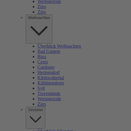
Wernigerode
Zürs
Zürs
Weihnachten
Überblick Weihnachten
Bad Gastein
Binz
Ceres
Gardasee
Heringsdorf
Kleinwalsertal
Kühlungsborn
Sylt
Travemünde
Wernigerode
Zürs
Silvester