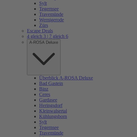
Sylt
Tegernsee
Travemünde
Wernigerode
Zürs
Escape Deals
4 gleich 3 | 7 gleich 6
A-ROSA Deluxe
Überblick A-ROSA Deluxe
Bad Gastein
Binz
Ceres
Gardasee
Heringsdorf
Kleinwalsertal
Kühlungsborn
Sylt
Tegernsee
Travemünde