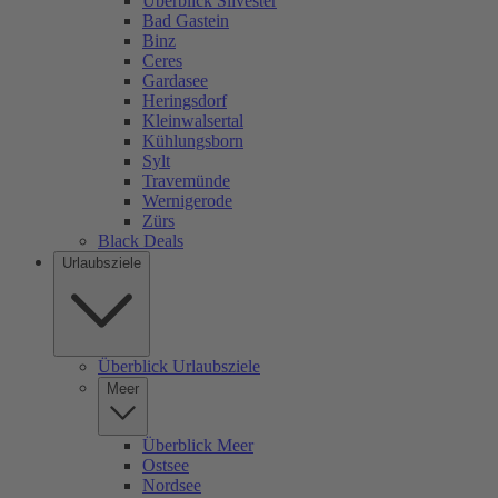
Überblick Silvester
Bad Gastein
Binz
Ceres
Gardasee
Heringsdorf
Kleinwalsertal
Kühlungsborn
Sylt
Travemünde
Wernigerode
Zürs
Black Deals
Urlaubsziele
Überblick Urlaubsziele
Meer
Überblick Meer
Ostsee
Nordsee