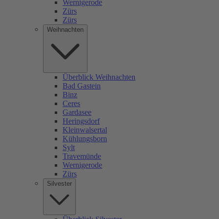
Wernigerode
Zürs
Zürs
Weihnachten
Überblick Weihnachten
Bad Gastein
Binz
Ceres
Gardasee
Heringsdorf
Kleinwalsertal
Kühlungsborn
Sylt
Travemünde
Wernigerode
Zürs
Silvester