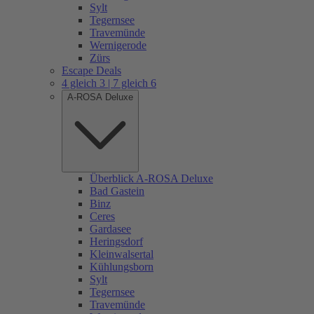
Sylt
Tegernsee
Travemünde
Wernigerode
Zürs
Escape Deals
4 gleich 3 | 7 gleich 6
A-ROSA Deluxe
Überblick A-ROSA Deluxe
Bad Gastein
Binz
Ceres
Gardasee
Heringsdorf
Kleinwalsertal
Kühlungsborn
Sylt
Tegernsee
Travemünde