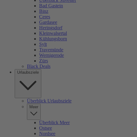
Überblick Silvester
Bad Gastein
Binz
Ceres
Gardasee
Heringsdorf
Kleinwalsertal
Kühlungsborn
Sylt
Travemünde
Wernigerode
Zürs
Black Deals
Urlaubsziele
Überblick Urlaubsziele
Meer
Überblick Meer
Ostsee
Nordsee