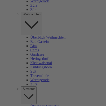
Wernigerode
Zürs
Zürs
Weihnachten
Überblick Weihnachten
Bad Gastein
Binz
Ceres
Gardasee
Heringsdorf
Kleinwalsertal
Kühlungsborn
Sylt
Travemünde
Wernigerode
Zürs
Silvester