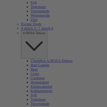
Sylt
Tegernsee
Travemünde
Wernigerode
Zürs
Escape Deals
4 gleich 3 | 7 gleich 6
A-ROSA Deluxe
Überblick A-ROSA Deluxe
Bad Gastein
Binz
Ceres
Gardasee
Heringsdorf
Kleinwalsertal
Kühlungsborn
Sylt
Tegernsee
Travemünde