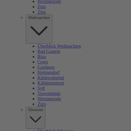
Wernigerode
Zürs
Zürs
Weihnachten
Überblick Weihnachten
Bad Gastein
Binz
Ceres
Gardasee
Heringsdorf
Kleinwalsertal
Kühlungsborn
Sylt
Travemünde
Wernigerode
Zürs
Silvester