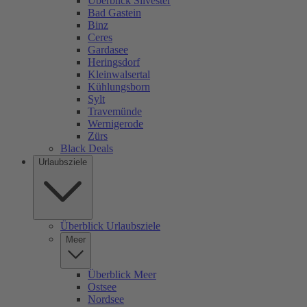
Überblick Silvester
Bad Gastein
Binz
Ceres
Gardasee
Heringsdorf
Kleinwalsertal
Kühlungsborn
Sylt
Travemünde
Wernigerode
Zürs
Black Deals
Urlaubsziele
Überblick Urlaubsziele
Meer
Überblick Meer
Ostsee
Nordsee