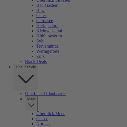
Überblick Silvester
Bad Gastein
Binz
Ceres
Gardasee
Heringsdorf
Kleinwalsertal
Kühlungsborn
Sylt
Travemünde
Wernigerode
Zürs
Black Deals
Urlaubsziele
Überblick Urlaubsziele
Meer
Überblick Meer
Ostsee
Nordsee