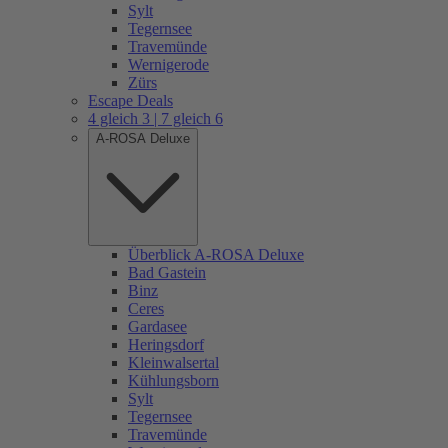
Sylt
Tegernsee
Travemünde
Wernigerode
Zürs
Escape Deals
4 gleich 3 | 7 gleich 6
A-ROSA Deluxe
Überblick A-ROSA Deluxe
Bad Gastein
Binz
Ceres
Gardasee
Heringsdorf
Kleinwalsertal
Kühlungsborn
Sylt
Tegernsee
Travemünde