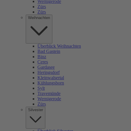
Wernigerode
Zürs
Zürs
Weihnachten
Überblick Weihnachten
Bad Gastein
Binz
Ceres
Gardasee
Heringsdorf
Kleinwalsertal
Kühlungsborn
Sylt
Travemünde
Wernigerode
Zürs
Silvester