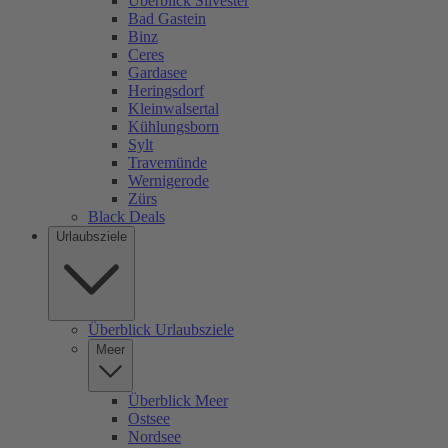
Überblick Silvester
Bad Gastein
Binz
Ceres
Gardasee
Heringsdorf
Kleinwalsertal
Kühlungsborn
Sylt
Travemünde
Wernigerode
Zürs
Black Deals
Urlaubsziele
Überblick Urlaubsziele
Meer
Überblick Meer
Ostsee
Nordsee