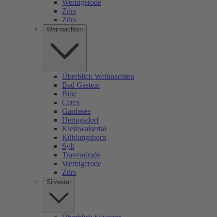
Wernigerode
Zürs
Zürs
Weihnachten
Überblick Weihnachten
Bad Gastein
Binz
Ceres
Gardasee
Heringsdorf
Kleinwalsertal
Kühlungsborn
Sylt
Travemünde
Wernigerode
Zürs
Silvester