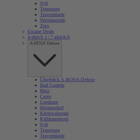
Sylt
Tegernsee
Travemünde
Wernigerode
Zürs
Escape Deals
4 gleich 3 | 7 gleich 6
A-ROSA Deluxe
Überblick A-ROSA Deluxe
Bad Gastein
Binz
Ceres
Gardasee
Heringsdorf
Kleinwalsertal
Kühlungsborn
Sylt
Tegernsee
Travemünde