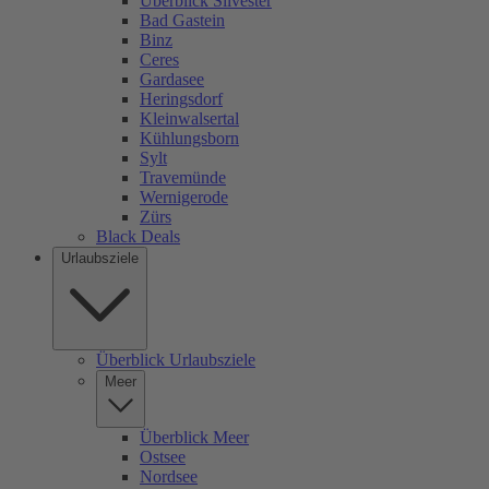
Überblick Silvester
Bad Gastein
Binz
Ceres
Gardasee
Heringsdorf
Kleinwalsertal
Kühlungsborn
Sylt
Travemünde
Wernigerode
Zürs
Black Deals
Urlaubsziele
Überblick Urlaubsziele
Meer
Überblick Meer
Ostsee
Nordsee