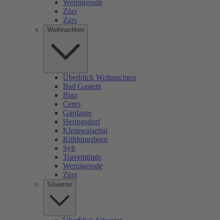
Wernigerode
Zürs
Zürs
Weihnachten
Überblick Weihnachten
Bad Gastein
Binz
Ceres
Gardasee
Heringsdorf
Kleinwalsertal
Kühlungsborn
Sylt
Travemünde
Wernigerode
Zürs
Silvester