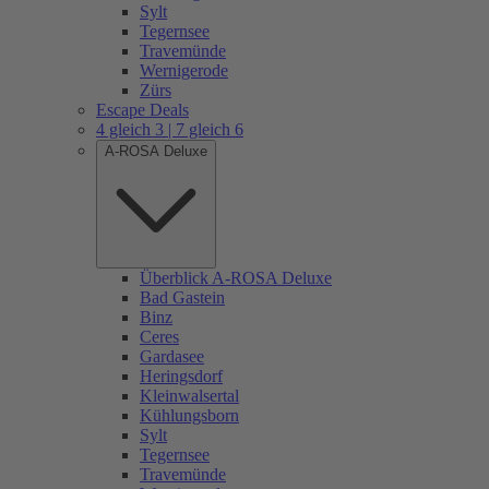
Sylt
Tegernsee
Travemünde
Wernigerode
Zürs
Escape Deals
4 gleich 3 | 7 gleich 6
A-ROSA Deluxe
Überblick A-ROSA Deluxe
Bad Gastein
Binz
Ceres
Gardasee
Heringsdorf
Kleinwalsertal
Kühlungsborn
Sylt
Tegernsee
Travemünde