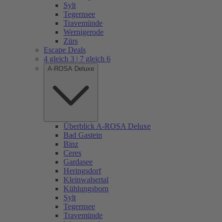
Sylt
Tegernsee
Travemünde
Wernigerode
Zürs
Escape Deals
4 gleich 3 | 7 gleich 6
A-ROSA Deluxe
Überblick A-ROSA Deluxe
Bad Gastein
Binz
Ceres
Gardasee
Heringsdorf
Kleinwalsertal
Kühlungsborn
Sylt
Tegernsee
Travemünde