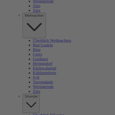
Wernigerode
Zürs
Zürs
Weihnachten
Überblick Weihnachten
Bad Gastein
Binz
Ceres
Gardasee
Heringsdorf
Kleinwalsertal
Kühlungsborn
Sylt
Travemünde
Wernigerode
Zürs
Silvester