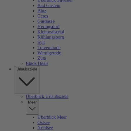
Überblick Silvester
Bad Gastein
Binz
Ceres
Gardasee
Heringsdorf
Kleinwalsertal
Kühlungsborn
Sylt
Travemünde
Wernigerode
Zürs
Black Deals
Urlaubsziele
Überblick Urlaubsziele
Meer
Überblick Meer
Ostsee
Nordsee