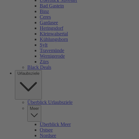
Überblick Silvester
Bad Gastein
Binz
Ceres
Gardasee
Heringsdorf
Kleinwalsertal
Kühlungsborn
Sylt
Travemünde
Wernigerode
Zürs
Black Deals
Urlaubsziele
Überblick Urlaubsziele
Meer
Überblick Meer
Ostsee
Nordsee