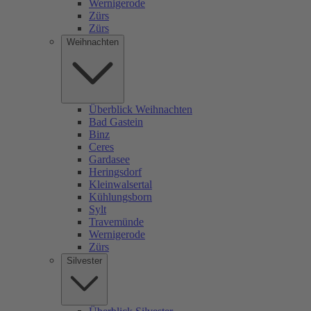
Wernigerode
Zürs
Zürs
Weihnachten
Überblick Weihnachten
Bad Gastein
Binz
Ceres
Gardasee
Heringsdorf
Kleinwalsertal
Kühlungsborn
Sylt
Travemünde
Wernigerode
Zürs
Silvester