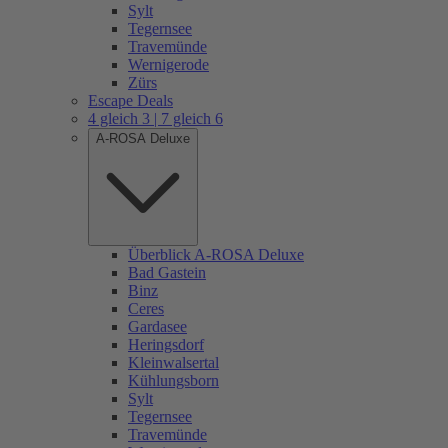
Sylt
Tegernsee
Travemünde
Wernigerode
Zürs
Escape Deals
4 gleich 3 | 7 gleich 6
A-ROSA Deluxe
Überblick A-ROSA Deluxe
Bad Gastein
Binz
Ceres
Gardasee
Heringsdorf
Kleinwalsertal
Kühlungsborn
Sylt
Tegernsee
Travemünde