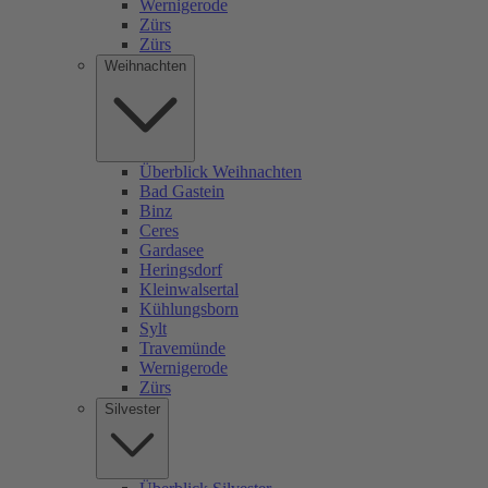
Wernigerode
Zürs
Zürs
Weihnachten
Überblick Weihnachten
Bad Gastein
Binz
Ceres
Gardasee
Heringsdorf
Kleinwalsertal
Kühlungsborn
Sylt
Travemünde
Wernigerode
Zürs
Silvester