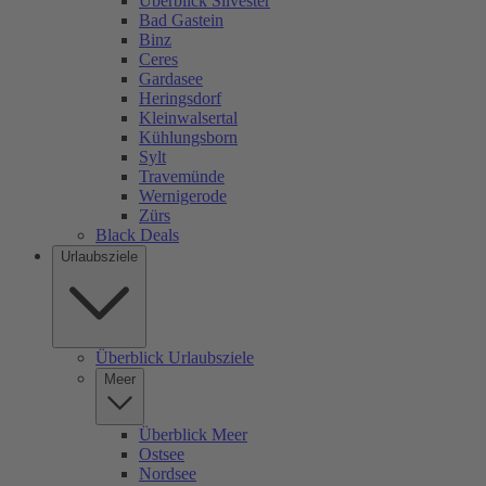
Überblick Silvester
Bad Gastein
Binz
Ceres
Gardasee
Heringsdorf
Kleinwalsertal
Kühlungsborn
Sylt
Travemünde
Wernigerode
Zürs
Black Deals
Urlaubsziele
Überblick Urlaubsziele
Meer
Überblick Meer
Ostsee
Nordsee