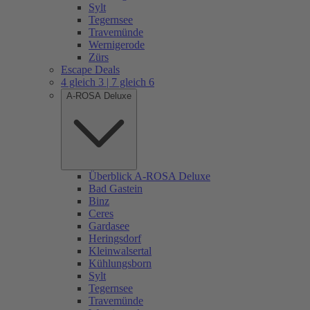
Sylt
Tegernsee
Travemünde
Wernigerode
Zürs
Escape Deals
4 gleich 3 | 7 gleich 6
A-ROSA Deluxe
Überblick A-ROSA Deluxe
Bad Gastein
Binz
Ceres
Gardasee
Heringsdorf
Kleinwalsertal
Kühlungsborn
Sylt
Tegernsee
Travemünde