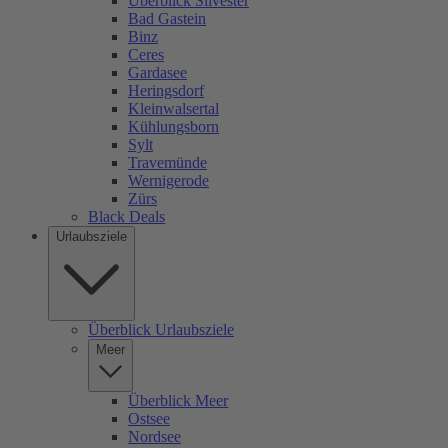
Überblick Silvester
Bad Gastein
Binz
Ceres
Gardasee
Heringsdorf
Kleinwalsertal
Kühlungsborn
Sylt
Travemünde
Wernigerode
Zürs
Black Deals
Urlaubsziele
Überblick Urlaubsziele
Meer
Überblick Meer
Ostsee
Nordsee