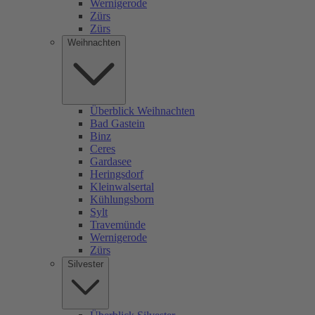
Wernigerode
Zürs
Zürs
Weihnachten
Überblick Weihnachten
Bad Gastein
Binz
Ceres
Gardasee
Heringsdorf
Kleinwalsertal
Kühlungsborn
Sylt
Travemünde
Wernigerode
Zürs
Silvester