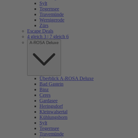
Sylt
Tegernsee
Travemünde
Wernigerode
Zürs
Escape Deals
4 gleich 3 | 7 gleich 6
A-ROSA Deluxe
Überblick A-ROSA Deluxe
Bad Gastein
Binz
Ceres
Gardasee
Heringsdorf
Kleinwalsertal
Kühlungsborn
Sylt
Tegernsee
Travemünde