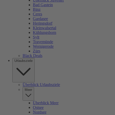
Überblick Silvester
Bad Gastein
Binz
Ceres
Gardasee
Heringsdorf
Kleinwalsertal
Kühlungsborn
Sylt
Travemünde
Wernigerode
Zürs
Black Deals
Urlaubsziele
Überblick Urlaubsziele
Meer
Überblick Meer
Ostsee
Nordsee