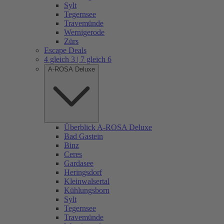
Sylt
Tegernsee
Travemünde
Wernigerode
Zürs
Escape Deals
4 gleich 3 | 7 gleich 6
A-ROSA Deluxe
Überblick A-ROSA Deluxe
Bad Gastein
Binz
Ceres
Gardasee
Heringsdorf
Kleinwalsertal
Kühlungsborn
Sylt
Tegernsee
Travemünde