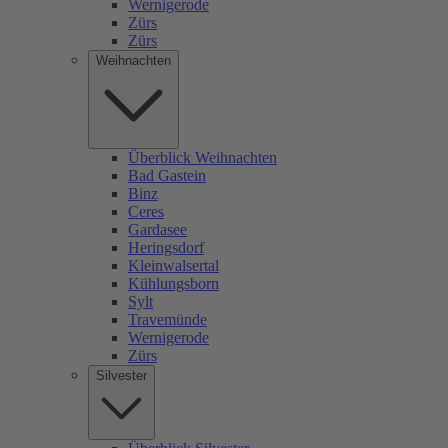
Wernigerode
Zürs
Zürs
Weihnachten
Überblick Weihnachten
Bad Gastein
Binz
Ceres
Gardasee
Heringsdorf
Kleinwalsertal
Kühlungsborn
Sylt
Travemünde
Wernigerode
Zürs
Silvester