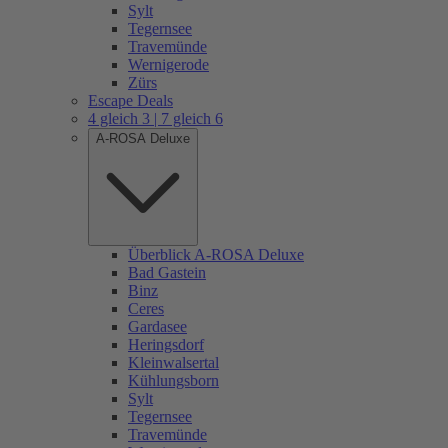
Sylt
Tegernsee
Travemünde
Wernigerode
Zürs
Escape Deals
4 gleich 3 | 7 gleich 6
A-ROSA Deluxe
Überblick A-ROSA Deluxe
Bad Gastein
Binz
Ceres
Gardasee
Heringsdorf
Kleinwalsertal
Kühlungsborn
Sylt
Tegernsee
Travemünde