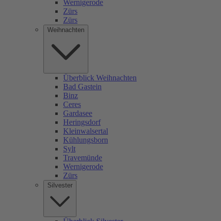
Wernigerode
Zürs
Zürs
Weihnachten
Überblick Weihnachten
Bad Gastein
Binz
Ceres
Gardasee
Heringsdorf
Kleinwalsertal
Kühlungsborn
Sylt
Travemünde
Wernigerode
Zürs
Silvester