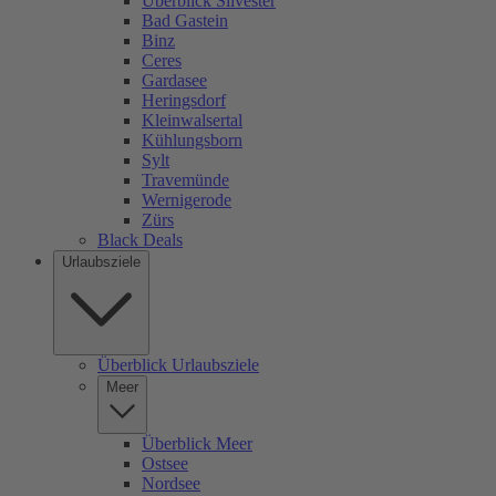
Überblick Silvester
Bad Gastein
Binz
Ceres
Gardasee
Heringsdorf
Kleinwalsertal
Kühlungsborn
Sylt
Travemünde
Wernigerode
Zürs
Black Deals
Urlaubsziele
Überblick Urlaubsziele
Meer
Überblick Meer
Ostsee
Nordsee