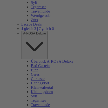
Sylt
Tegernsee
Travemünde
Wernigerode
Zürs
Escape Deals
4 gleich 3 | 7 gleich 6
A-ROSA Deluxe
Überblick A-ROSA Deluxe
Bad Gastein
Binz
Ceres
Gardasee
Heringsdorf
Kleinwalsertal
Kühlungsborn
Sylt
Tegernsee
Travemünde