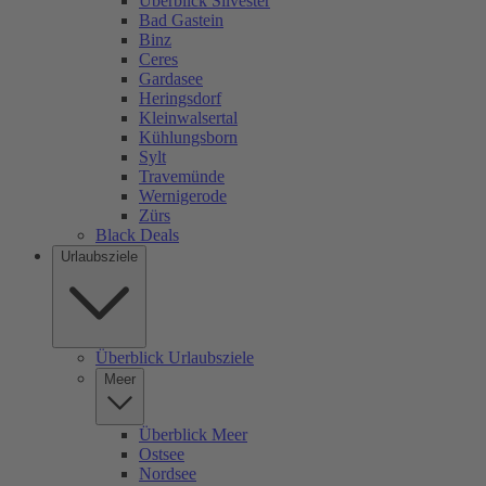
Überblick Silvester
Bad Gastein
Binz
Ceres
Gardasee
Heringsdorf
Kleinwalsertal
Kühlungsborn
Sylt
Travemünde
Wernigerode
Zürs
Black Deals
Urlaubsziele
Überblick Urlaubsziele
Meer
Überblick Meer
Ostsee
Nordsee