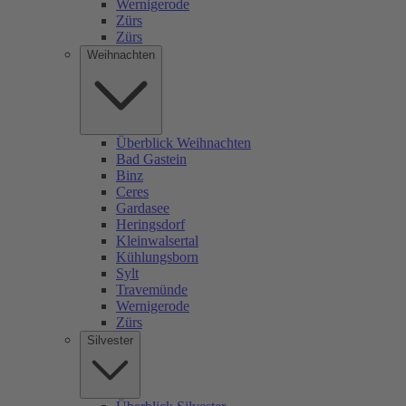
Wernigerode
Zürs
Zürs
Weihnachten
Überblick Weihnachten
Bad Gastein
Binz
Ceres
Gardasee
Heringsdorf
Kleinwalsertal
Kühlungsborn
Sylt
Travemünde
Wernigerode
Zürs
Silvester