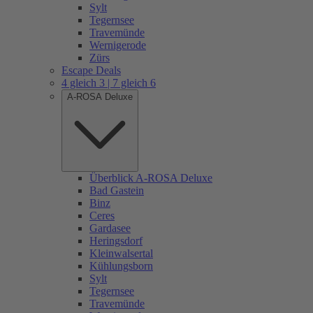
Sylt
Tegernsee
Travemünde
Wernigerode
Zürs
Escape Deals
4 gleich 3 | 7 gleich 6
A-ROSA Deluxe
Überblick A-ROSA Deluxe
Bad Gastein
Binz
Ceres
Gardasee
Heringsdorf
Kleinwalsertal
Kühlungsborn
Sylt
Tegernsee
Travemünde