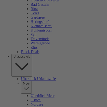
Überblick Silvester
Bad Gastein
Binz
Ceres
Gardasee
Heringsdorf
Kleinwalsertal
Kühlungsborn
Sylt
Travemünde
Wernigerode
Zürs
Black Deals
Urlaubsziele
Überblick Urlaubsziele
Meer
Überblick Meer
Ostsee
Nordsee