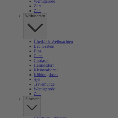
Wernigerode
Zürs
Zürs
Weihnachten
Überblick Weihnachten
Bad Gastein
Binz
Ceres
Gardasee
Heringsdorf
Kleinwalsertal
Kühlungsborn
Sylt
Travemünde
Wernigerode
Zürs
Silvester