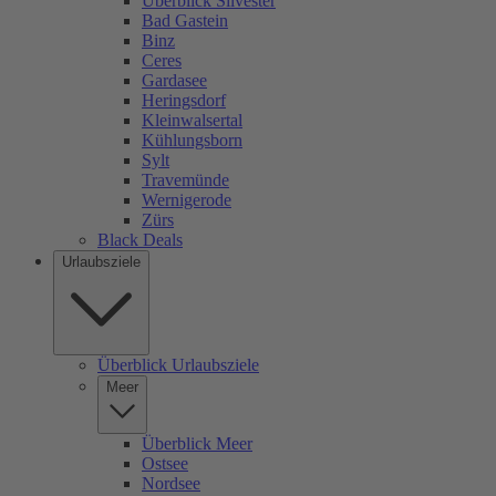
Überblick Silvester
Bad Gastein
Binz
Ceres
Gardasee
Heringsdorf
Kleinwalsertal
Kühlungsborn
Sylt
Travemünde
Wernigerode
Zürs
Black Deals
Urlaubsziele
Überblick Urlaubsziele
Meer
Überblick Meer
Ostsee
Nordsee