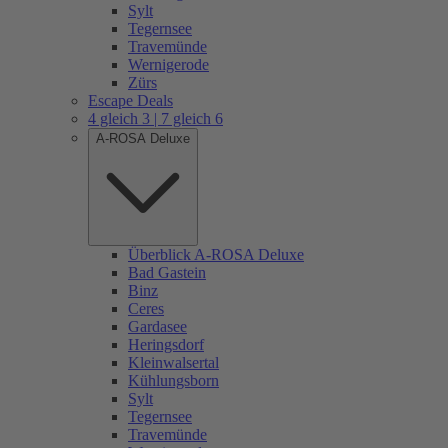
Sylt
Tegernsee
Travemünde
Wernigerode
Zürs
Escape Deals
4 gleich 3 | 7 gleich 6
A-ROSA Deluxe
Überblick A-ROSA Deluxe
Bad Gastein
Binz
Ceres
Gardasee
Heringsdorf
Kleinwalsertal
Kühlungsborn
Sylt
Tegernsee
Travemünde