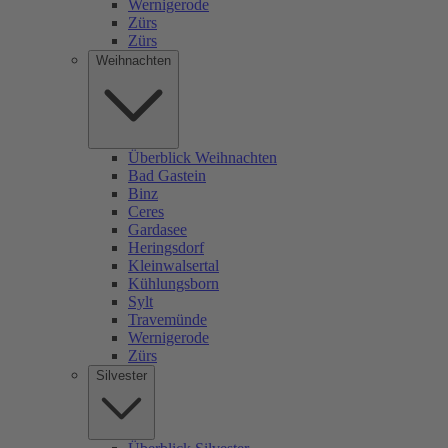
Wernigerode
Zürs
Zürs
Weihnachten
Überblick Weihnachten
Bad Gastein
Binz
Ceres
Gardasee
Heringsdorf
Kleinwalsertal
Kühlungsborn
Sylt
Travemünde
Wernigerode
Zürs
Silvester