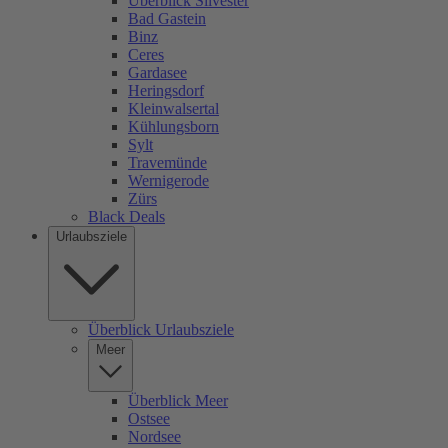
Überblick Silvester
Bad Gastein
Binz
Ceres
Gardasee
Heringsdorf
Kleinwalsertal
Kühlungsborn
Sylt
Travemünde
Wernigerode
Zürs
Black Deals
Urlaubsziele
Überblick Urlaubsziele
Meer
Überblick Meer
Ostsee
Nordsee