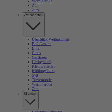
Wernigerode
Zürs
Zürs
Weihnachten
Überblick Weihnachten
Bad Gastein
Binz
Ceres
Gardasee
Heringsdorf
Kleinwalsertal
Kühlungsborn
Sylt
Travemünde
Wernigerode
Zürs
Silvester