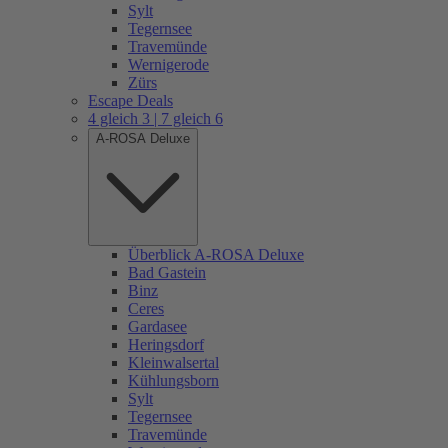
Sylt
Tegernsee
Travemünde
Wernigerode
Zürs
Escape Deals
4 gleich 3 | 7 gleich 6
A-ROSA Deluxe
Überblick A-ROSA Deluxe
Bad Gastein
Binz
Ceres
Gardasee
Heringsdorf
Kleinwalsertal
Kühlungsborn
Sylt
Tegernsee
Travemünde