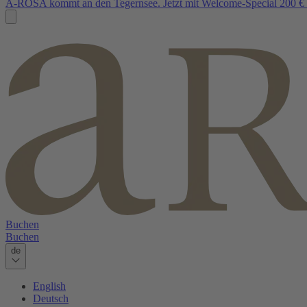
A-ROSA kommt an den Tegernsee. Jetzt mit Welcome-Special 200 € 
Buchen
Buchen
de
English
Deutsch