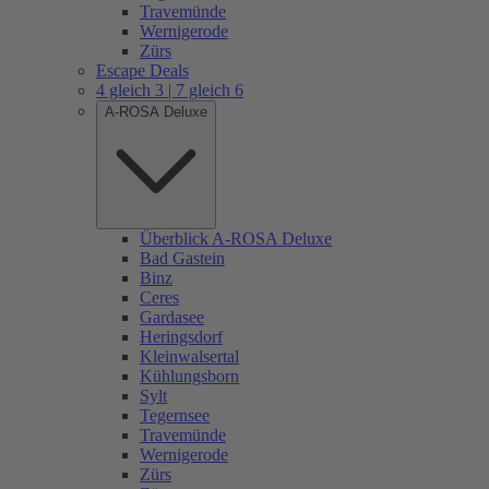
Travemünde
Wernigerode
Zürs
Escape Deals
4 gleich 3 | 7 gleich 6
A-ROSA Deluxe
Überblick A-ROSA Deluxe
Bad Gastein
Binz
Ceres
Gardasee
Heringsdorf
Kleinwalsertal
Kühlungsborn
Sylt
Tegernsee
Travemünde
Wernigerode
Zürs