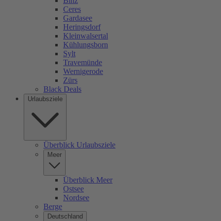
Binz
Ceres
Gardasee
Heringsdorf
Kleinwalsertal
Kühlungsborn
Sylt
Travemünde
Wernigerode
Zürs
Black Deals
Urlaubsziele
Überblick Urlaubsziele
Meer
Überblick Meer
Ostsee
Nordsee
Berge
Deutschland