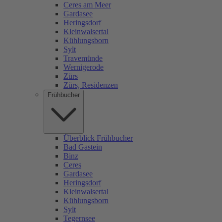
Ceres am Meer
Gardasee
Heringsdorf
Kleinwalsertal
Kühlungsborn
Sylt
Travemünde
Wernigerode
Zürs
Zürs, Residenzen
Frühbucher
Überblick Frühbucher
Bad Gastein
Binz
Ceres
Gardasee
Heringsdorf
Kleinwalsertal
Kühlungsborn
Sylt
Tegernsee