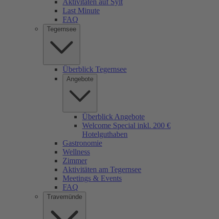
Aktivitäten auf Sylt
Last Minute
FAQ
Tegernsee
Überblick Tegernsee
Angebote
Überblick Angebote
Welcome Special inkl. 200 €
Hotelguthaben
Gastronomie
Wellness
Zimmer
Aktivitäten am Tegernsee
Meetings & Events
FAQ
Travemünde