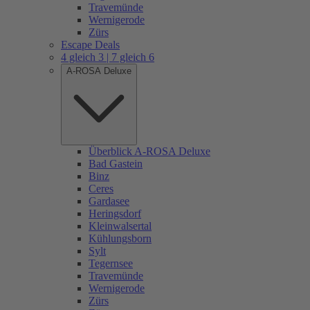
Travemünde
Wernigerode
Zürs
Escape Deals
4 gleich 3 | 7 gleich 6
A-ROSA Deluxe
Überblick A-ROSA Deluxe
Bad Gastein
Binz
Ceres
Gardasee
Heringsdorf
Kleinwalsertal
Kühlungsborn
Sylt
Tegernsee
Travemünde
Wernigerode
Zürs