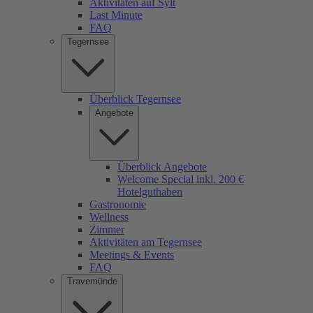
Aktivitäten auf Sylt
Last Minute
FAQ
Tegernsee
Überblick Tegernsee
Angebote
Überblick Angebote
Welcome Special inkl. 200 €
Hotelguthaben
Gastronomie
Wellness
Zimmer
Aktivitäten am Tegernsee
Meetings & Events
FAQ
Travemünde