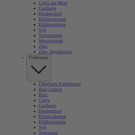
Ceres am Meer
Gardasee
Heringsdorf
Kleinwalsertal
Kühlungsborn
Sylt
Travemünde
Wernigerode
Zürs
Zürs, Residenzen
Frühbucher
Überblick Frühbucher
Bad Gastein
Binz
Ceres
Gardasee
Heringsdorf
Kleinwalsertal
Kühlungsborn
Sylt
Tegernsee