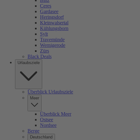
Binz
Ceres
Gardasee
Heringsdorf
Kleinwalsertal
Kühlungsborn
Sylt
Travemünde
Wernigerode
Zürs
Black Deals
Urlaubsziele
Überblick Urlaubsziele
Meer
Überblick Meer
Ostsee
Nordsee
Berge
Deutschland